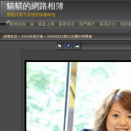
貓貓的網路相簿
用照片寫下永恆的快樂時光
相簿目錄
@
最新上傳
最新留言
熱門圖片
最高評分
我的
相簿首頁
>
2009年相片集
>
20090815第15次國中同學會