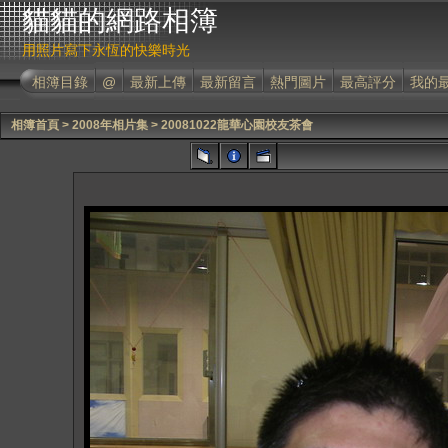
貓貓的網路相簿
用照片寫下永恆的快樂時光
相簿目錄
@
最新上傳
最新留言
熱門圖片
最高評分
我的
相簿首頁
>
2008年相片集
>
20081022龍華心園校友茶會