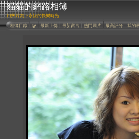
貓貓的網路相簿
用照片寫下永恆的快樂時光
相簿目錄
@
最新上傳
最新留言
熱門圖片
最高評分
我的