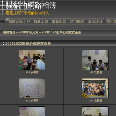
貓貓的網路相簿
用照片寫下永恆的快樂時光
相簿目錄
@
最新上傳
最新留言
熱門圖片
最高評分
我的
相簿首頁
>
2008年相片集
>
20081022龍華心園校友茶會
20081022龍華心園校友茶會
384 次觀看
447 次觀看
441 次觀看
484 次觀看