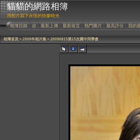
貓貓的網路相簿
用照片寫下永恆的快樂時光
相簿目錄
@
最新上傳
最新留言
熱門圖片
最高評分
我的
相簿首頁
>
2009年相片集
>
20090815第15次國中同學會