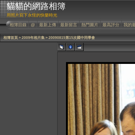
貓貓的網路相簿
用照片寫下永恆的快樂時光
相簿目錄
@
最新上傳
最新留言
熱門圖片
最高評分
我的
相簿首頁
>
2009年相片集
>
20090815第15次國中同學會